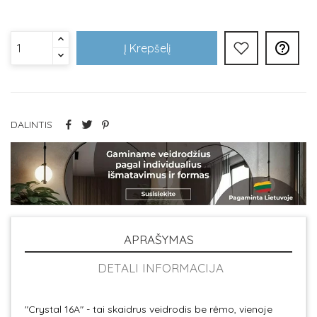

Į Krepšelį
DALINTIS
APRAŠYMAS
DETALI INFORMACIJA
"Crystal 16A" - tai skaidrus veidrodis be rėmo, vienoje