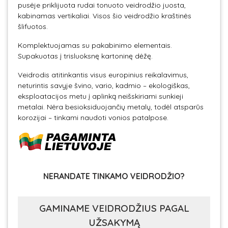
pusėje priklijuota rudai tonuoto veidrodžio juosta,
kabinamas vertikaliai. Visos šio veidrodžio kraštinės
šlifuotos.
Komplektuojamas su pakabinimo elementais.
Supakuotas į trisluoksnę kartoninę dėžę.
Veidrodis atitinkantis visus europinius reikalavimus,
neturintis savyje švino, vario, kadmio – ekologiškas,
eksploatacijos metu į aplinką neišskiriami sunkieji
metalai. Nėra besioksiduojančių metalų, todėl atsparūs
korozijai – tinkami naudoti vonios patalpose.
NERANDATE TINKAMO VEIDRODŽIO?
GAMINAME VEIDRODŽIUS PAGAL
UŽSAKYMĄ