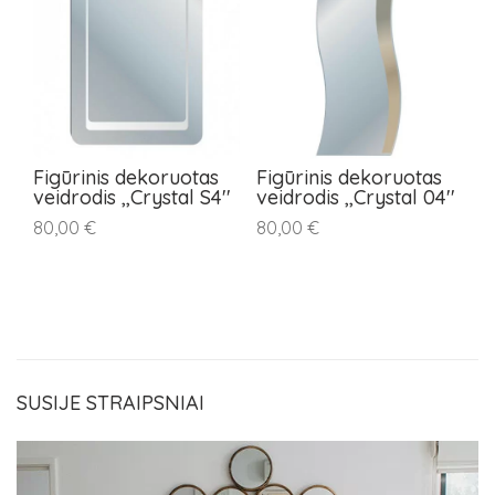
Figūrinis dekoruotas
Figūrinis dekoruotas
S
veidrodis ,,Crystal S4''
veidrodis ,,Crystal 04''
d
,,
80,00 €
80,00 €
5
SUSIJE STRAIPSNIAI