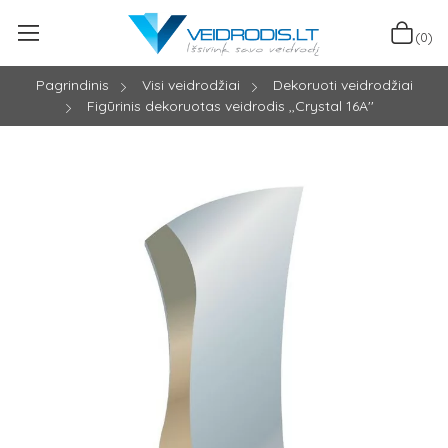
(0)
Pagrindinis
Visi veidrodžiai
Dekoruoti veidrodžiai
Figūrinis dekoruotas veidrodis ,,Crystal 16A''