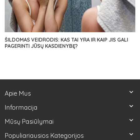
ŠILDOMAS VEIDRODIS: KAS TAI YRA IR KAIP JIS GALI
PAGERINTI JŪSŲ KASDIENYBĘ?
keyboard_arrow_down
Apie Mus
keyboard_arrow_down
Informacija
keyboard_arrow_down
Mūsų Pasiūlymai
keyboard_arrow_down
Populiariausios Kategorijos