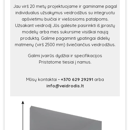
Jau virš 20 metų projektuojame ir gaminame pagal
individualius užsakymus veidrodžius su integruotu
apšvietimu buičiai ir viešosioms patalpoms.
Užsakant veidrodį Jūs galėsite pasirinkti iš įprastų
modelių arba mes sukursime visiškai naują
produktą. Galime pagaminti ypatingai didelių
matmenų (virš 2500 mm) šviečiančius veidrodžius.
Galimi įvairūs dydžiai ir specifikacijos
Pristatome tiesiai į namus.
Mūsų kontaktai
-
+370 629 29291
arba
info@veidrodis.lt