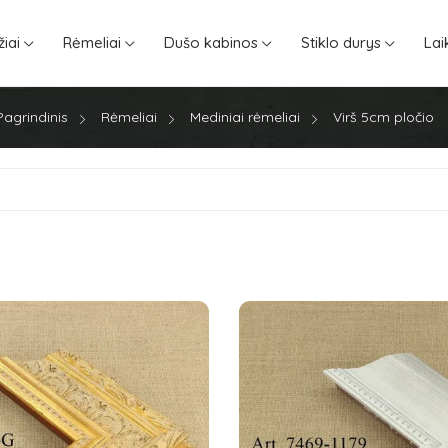
iai
Rėmeliai
Dušo kabinos
Stiklo durys
Lai
Pagrindinis
Rėmeliai
Mediniai rėmeliai
Virš 5cm pločio