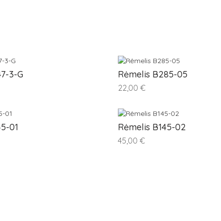
47-3-G
Rėmelis B285-05
22,00 €
45-01
Rėmelis B145-02
45,00 €