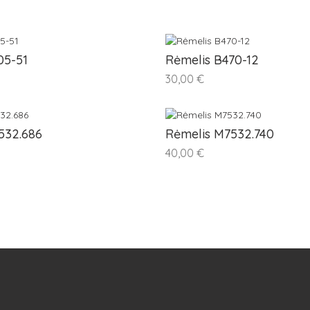
05-51
Rėmelis B470-12
30,00 €
532.686
Rėmelis M7532.740
40,00 €