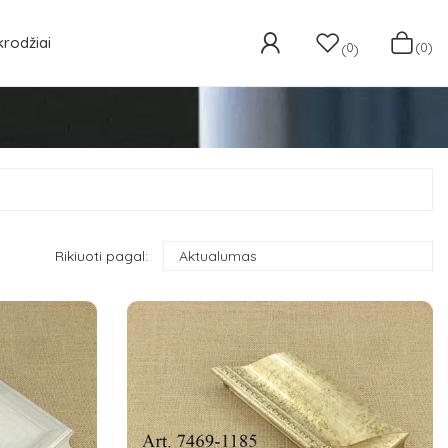
krodžiai
0
(0)
(
)
Rikiuoti pagal:
Aktualumas