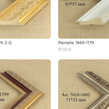
79-2-G
Rėmelis 7469-1179
35,50 €