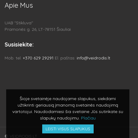
Apie Mus
UAB "Stikluva"
Pramonės g. 26, LT-78151 Šiauliai
Susisiekite:
Mob. tel.
+370 629 29291
El. paštas:
info@veidrodis.lt
Šioje svetainėje naudojame slapukus, siekdami
užtikrinti geriausią įmanomą svetainės naudojimą
vartotojui. Naudodamiesi šia svetaine Jūs sutinkate su
slapukų naudojimu.
Plačiau
LEISTI VISUS SLAPUKUS
© VEIDRODIS.LT