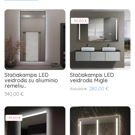
-30,00 €
Stačiakampis LED
Stačiakampis LED
veidrodis su aliuminio
veidrodis Miglė
rėmeliu...
280,00 €
310,00 €
340,00 €
-91,00 €