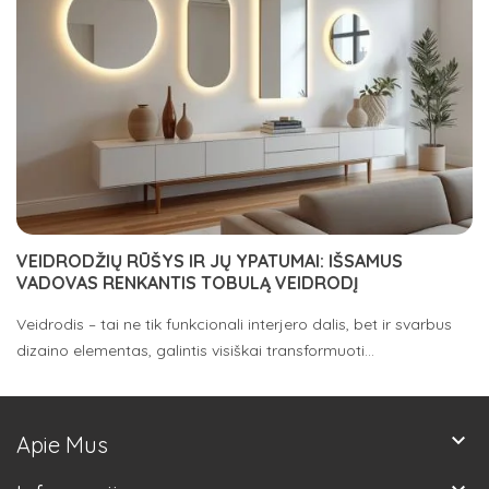
VEIDRODŽIŲ RŪŠYS IR JŲ YPATUMAI: IŠSAMUS
VADOVAS RENKANTIS TOBULĄ VEIDRODĮ
Veidrodis – tai ne tik funkcionali interjero dalis, bet ir svarbus
dizaino elementas, galintis visiškai transformuoti...
keyboard_arrow_down
Apie Mus