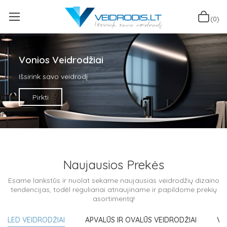
(0)
Vonios Veidrodžiai
Išsirink savo veidrodį
Pirkti
Naujausios Prekės
Esame lankstūs ir nuolat sekame naujausias veidrodžių dizaino
tendencijas, todėl reguliariai atnaujiname ir papildome prekių
asortimentą!
LED VEIDRODŽIAI
APVALŪS IR OVALŪS VEIDRODŽIAI
VO