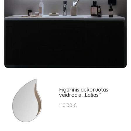
Figūrinis dekoruotas
veidrodis ,,Lašas''
110,00 €