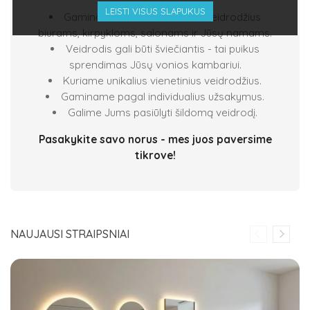
LEISTI VISUS SLAPUKUS
Gaminame išskirtinio dizaino veidrodžius
biurams, kirpykloms, salonams ir Jūsų namams.
Veidrodis gali būti šviečiantis - tai puikus
sprendimas Jūsų vonios kambariui.
Kuriame unikalius vienetinius veidrodžius.
Gaminame pagal individualius užsakymus.
Galime Jums pasiūlyti šildomą veidrodį.
Pasakykite savo norus - mes juos paversime
tikrove!
NAUJAUSI STRAIPSNIAI