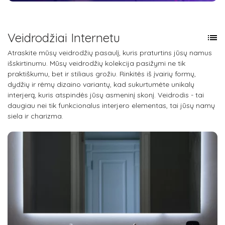
Veidrodžiai Internetu
list
Atraskite mūsų veidrodžių pasaulį, kuris praturtins jūsų namus
išskirtinumu. Mūsų veidrodžių kolekcija pasižymi ne tik
praktiškumu, bet ir stiliaus grožiu. Rinkitės iš įvairių formų,
dydžių ir rėmų dizaino variantų, kad sukurtumėte unikalų
interjerą, kuris atspindės jūsų asmeninį skonį. Veidrodis - tai
daugiau nei tik funkcionalus interjero elementas, tai jūsų namų
siela ir charizma.