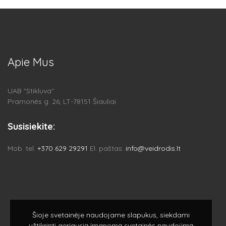
Apie Mus
UAB "Stikluva"
Pramonės g. 26, LT-78151 Šiauliai
Susisiekite:
Mob. tel.
+370 629 29291
El. paštas:
info@veidrodis.lt
Šioje svetainėje naudojame slapukus, siekdami
užtikrinti geriausią įmanomą svetainės naudojimą