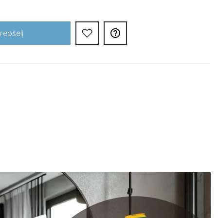

Krepšelį