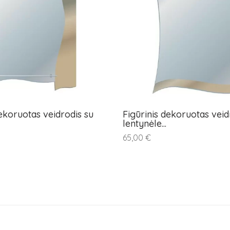
dekoruotas veidrodis su
Figūrinis dekoruotas veid
lentynėle...
65,00 €