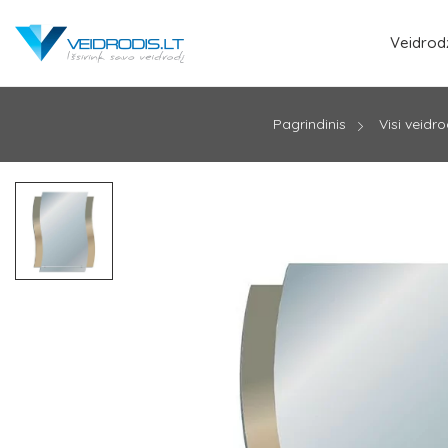
Veidrodž
Pagrindinis
Visi veidro