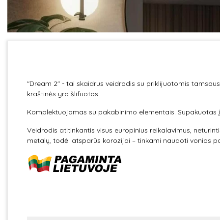
"Dream 2" - tai skaidrus veidrodis su priklijuotomis tamsaus
kraštinės yra šlifuotos.
Komplektuojamas su pakabinimo elementais. Supakuotas į t
Veidrodis atitinkantis visus europinius reikalavimus, neturin
metalų, todėl atsparūs korozijai – tinkami naudoti vonios p