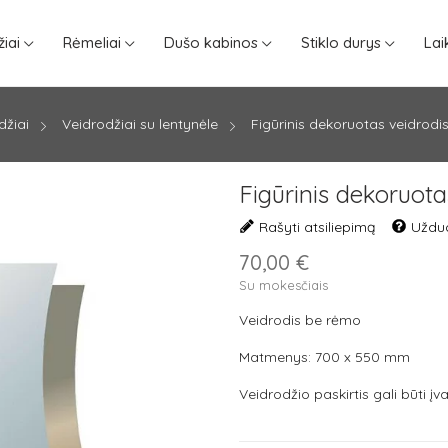
iai
Rėmeliai
Dušo kabinos
Stiklo durys
Lai
džiai
Veidrodžiai su lentynėle
Figūrinis dekoruotas veidrodis
Figūrinis dekoruota
Rašyti atsiliepimą
Užduo
70,00 €
Su mokesčiais
Veidrodis be rėmo
Matmenys: 700 x 550 mm
Veidrodžio paskirtis gali būti įva