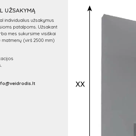
AL UŽSAKYMĄ
l individualius užsakymus
šosioms patalpoms. Užsakant
 arba mes sukursime visiškai
ių matmenų (virš 2500 mm)
kacijos
.
nfo@veidrodis.lt