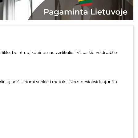
tiklo, be rėmo, kabinamas vertikaliai. Visos šio veidrodžio
plinką neišskiriami sunkieji metalai. Nėra besioksiduojančių