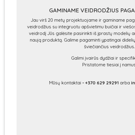
GAMINAME VEIDRODŽIUS PAG
Jau virš 20 metų projektuojame ir gaminame paga
veidrodžius su integruotu apšvietimu buičiai ir vie
veidrodį Jūs galėsite pasirinkti iš įprastų modelių
naują produktą. Galime pagaminti ypatingai didel
šviečiančius veidrodžius.
Galimi įvairūs dydžiai ir specifi
Pristatome tiesiai į namus
Mūsų kontaktai
-
+370 629 29291
arba
i