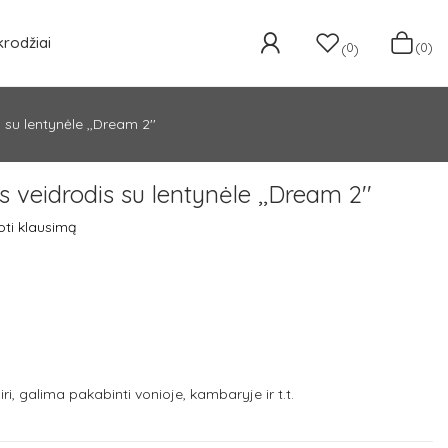
krodžiai
0
(0)
(
)
 su lentynėle ,,Dream 2''
s veidrodis su lentynėle ,,Dream 2''
ti klausimą
iri, galima pakabinti vonioje, kambaryje ir t.t.