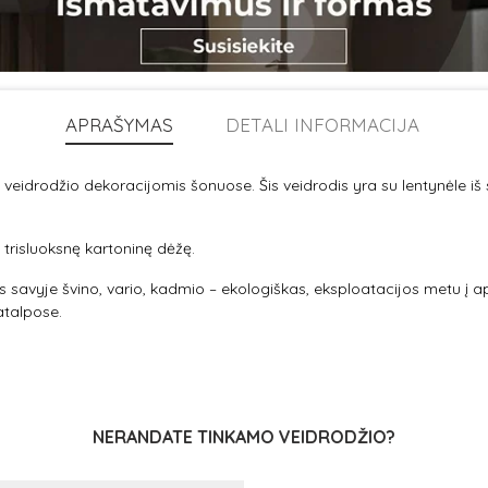
APRAŠYMAS
DETALI INFORMACIJA
 veidrodžio dekoracijomis šonuose. Šis veidrodis yra su lentynėle iš s
risluoksnę kartoninę dėžę.
tis savyje švino, vario, kadmio – ekologiškas, eksploatacijos metu į a
atalpose.
NERANDATE TINKAMO VEIDRODŽIO?