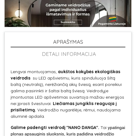
APRAŠYMAS
DETALI INFORMACIJA
Lengvai montuojamas,
aukštos kokybės ekologiškas
veidrodis
su LED apšvietimu, kuris spinduliuoja šiltą
baltą (neutralią), nerėžiančią akių šviesą, esant poreikiui
galima pasirinkti ir šaltai baltą šviesą. Veidrodyje
įmontuotas LED apšvietimas suvartoja mažiau energijos
nei įprasti šviestuvai.
Liečiamas jungiklis reaguoja į
prisilietimą.
Veidrodžio nugarėlėje, rėmui, naudojama
aliuminė apdaila.
Galime padengti veidrodį "NANO DANGA".
Tai
ypatingai
plonas apsauginis sluoksnis, kuris padidina veidrodžio