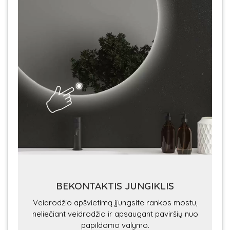
BEKONTAKTIS JUNGIKLIS
Veidrodžio apšvietimą įjungsite rankos mostu,
neliečiant veidrodžio ir apsaugant paviršių nuo
papildomo valymo.