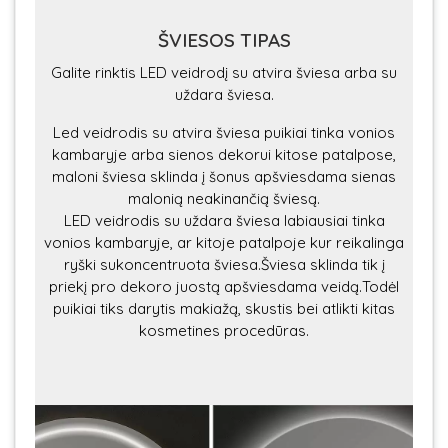
ŠVIESOS TIPAS
Galite rinktis LED veidrodį su atvira šviesa arba su
uždara šviesa.
Led veidrodis su atvira šviesa puikiai tinka vonios
kambaryje arba sienos dekorui kitose patalpose,
maloni šviesa sklinda į šonus apšviesdama sienas
malonią neakinančią šviesą.
LED veidrodis su uždara šviesa labiausiai tinka
vonios kambaryje, ar kitoje patalpoje kur reikalinga
ryški sukoncentruota šviesa.Šviesa sklinda tik į
priekį pro dekoro juostą apšviesdama veidą.Todėl
puikiai tiks darytis makiažą, skustis bei atlikti kitas
kosmetines procedūras.