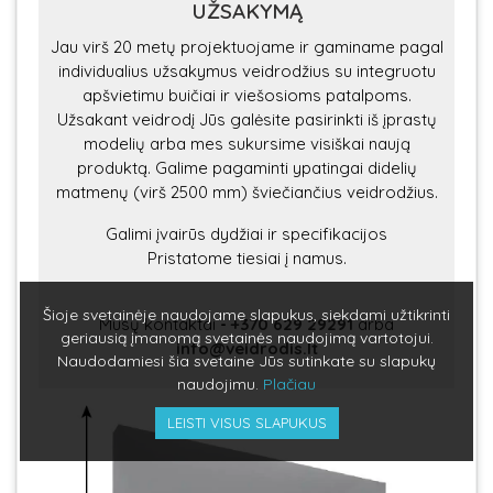
UŽSAKYMĄ
Jau virš 20 metų projektuojame ir gaminame pagal
individualius užsakymus veidrodžius su integruotu
apšvietimu buičiai ir viešosioms patalpoms.
Užsakant veidrodį Jūs galėsite pasirinkti iš įprastų
modelių arba mes sukursime visiškai naują
produktą. Galime pagaminti ypatingai didelių
matmenų (virš 2500 mm) šviečiančius veidrodžius.
Galimi įvairūs dydžiai ir specifikacijos
Pristatome tiesiai į namus.
Šioje svetainėje naudojame slapukus, siekdami užtikrinti
Mūsų kontaktai
-
+370 629 29291
arba
geriausią įmanomą svetainės naudojimą vartotojui.
info@veidrodis.lt
Naudodamiesi šia svetaine Jūs sutinkate su slapukų
naudojimu.
Plačiau
LEISTI VISUS SLAPUKUS