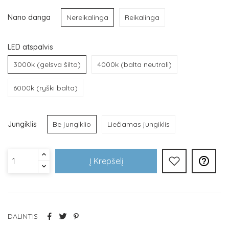
Nano danga
Nereikalinga
Reikalinga
LED atspalvis
3000k (gelsva šilta)
4000k (balta neutrali)
6000k (ryški balta)
Jungiklis
Be jungiklio
Liečiamas jungiklis

Į Krepšelį
DALINTIS