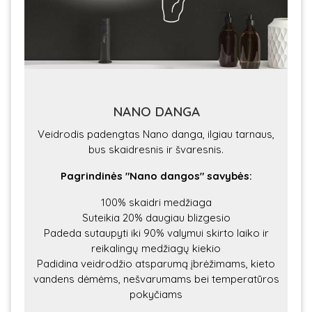
NANO DANGA
Veidrodis padengtas Nano danga, ilgiau tarnaus,
bus skaidresnis ir švaresnis.
Pagrindinės "Nano dangos" savybės:
100% skaidri medžiaga
Suteikia 20% daugiau blizgesio
Padeda sutaupyti iki 90% valymui skirto laiko ir
reikalingų medžiagų kiekio
Padidina veidrodžio atsparumą įbrėžimams, kieto
vandens dėmėms, nešvarumams bei temperatūros
pokyčiams