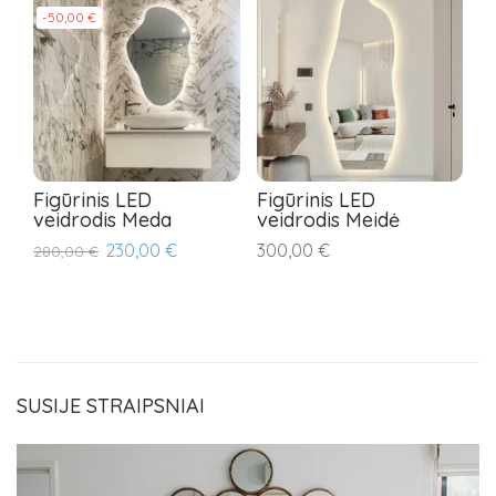
-50,00 €
-
Figūrinis LED
Figūrinis LED
F
veidrodis Meda
veidrodis Meidė
v
230,00 €
300,00 €
280,00 €
28
SUSIJE STRAIPSNIAI