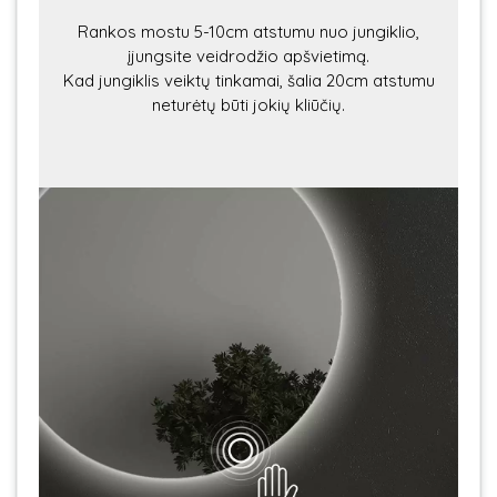
Rankos mostu 5-10cm atstumu nuo jungiklio,
įjungsite veidrodžio apšvietimą.
Kad jungiklis veiktų tinkamai, šalia 20cm atstumu
neturėtų būti jokių kliūčių.