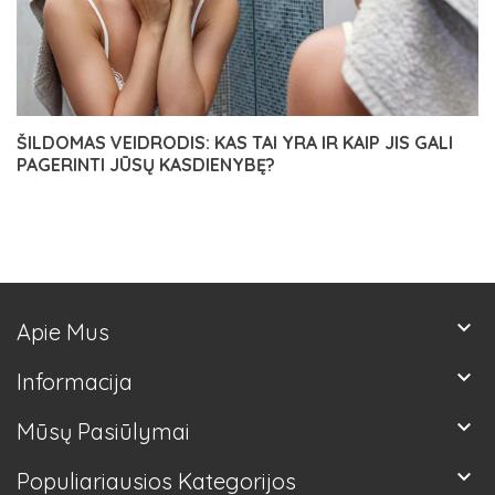
ŠILDOMAS VEIDRODIS: KAS TAI YRA IR KAIP JIS GALI
PAGERINTI JŪSŲ KASDIENYBĘ?
keyboard_arrow_down
Apie Mus
keyboard_arrow_down
Informacija
keyboard_arrow_down
Mūsų Pasiūlymai
keyboard_arrow_down
Populiariausios Kategorijos