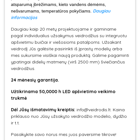
atsparumą įbrėžimams, kieto vandens dėmėms,
Daugiau
nešvarumams, temperatūros pokyčiams.
informacijos
Daugiau kaip 20 metų projektuojame ir gaminame
pagal individualius užsakymus veidrodžius su integruotu
apšvietimu buičiai ir viešosioms patalpoms. Užsakant
veidrodį Jūs galėsite pasirinkti iš įprastų modelių arba
mes sukursime visiškai naują produktą. Galime pagaminti
ypatingai didelių matmenų (virš 2500 mm) šviečiančius
veidrodžius.
24 mėnesių garantija.
Užtikrinama
50,0000 h LED apšvietimo veikimo
trukmė
Dėl Jūsų išmatavimų kreiptis:
info@veidrodis.lt. Kaina
priklauso nuo Jūsų užsakyto veidrodžio modelio, dydžio
ir t.t.
Pasakykite savo norus mes juos paversime tikrove!