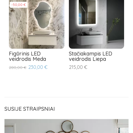
-50,00 €
Figūrinis LED
Stačiakampis LED
S
veidrodis Meda
veidrodis Liepa
v
230,00 €
215,00 €
3
280,00 €
SUSIJE STRAIPSNIAI