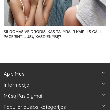
ŠILDOMAS VEIDRODIS: KAS TAI YRA IR KAIP JIS GALI
PAGERINTI JŪSŲ KASDIENYBĘ?
keyboard_arrow_down
Apie Mus
keyboard_arrow_down
Informacija
keyboard_arrow_down
Mūsų Pasiūlymai
keyboard_arrow_down
Populiariausios Kategorijos