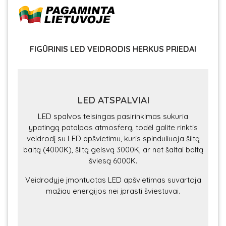
FIGŪRINIS LED VEIDRODIS HERKUS PRIEDAI
LED ATSPALVIAI
LED spalvos teisingas pasirinkimas sukuria
ypatingą patalpos atmosferą, todėl galite rinktis
veidrodį su LED apšvietimu, kuris spinduliuoja šiltą
baltą (4000K), šiltą gelsvą 3000K, ar net šaltai baltą
šviesą 6000K.
Veidrodyje įmontuotas LED apšvietimas suvartoja
mažiau energijos nei įprasti šviestuvai.