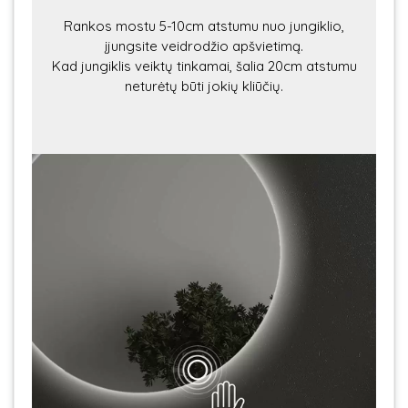
Rankos mostu 5-10cm atstumu nuo jungiklio,
įjungsite veidrodžio apšvietimą.
Kad jungiklis veiktų tinkamai, šalia 20cm atstumu
neturėtų būti jokių kliūčių.