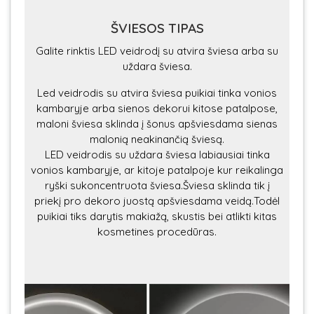
ŠVIESOS TIPAS
Galite rinktis LED veidrodį su atvira šviesa arba su
uždara šviesa.
Led veidrodis su atvira šviesa puikiai tinka vonios
kambaryje arba sienos dekorui kitose patalpose,
maloni šviesa sklinda į šonus apšviesdama sienas
malonią neakinančią šviesą.
LED veidrodis su uždara šviesa labiausiai tinka
vonios kambaryje, ar kitoje patalpoje kur reikalinga
ryški sukoncentruota šviesa.Šviesa sklinda tik į
priekį pro dekoro juostą apšviesdama veidą.Todėl
puikiai tiks darytis makiažą, skustis bei atlikti kitas
kosmetines procedūras.