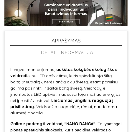
APRAŠYMAS
DETALI INFORMACIJA
Lengvai montuojamas,
aukštos kokybės ekologiškas
veidrodis
su LED apšvietimu, kuris spinduliuoja šiltą
baltą (neutralią), nerėžiančią akių šviesą, esant poreikiui
galima pasirinkti ir šaltai baltą šviesą. Veidrodyje
įmontuotas LED apšvietimas suvartoja mažiau energijos
nei įprasti šviestuvai.
Liečiamas jungiklis reaguoja į
prisilietimą.
Veidrodžio nugarėlėje, rėmui, naudojama
aliuminė apdaila.
Galime padengti veidrodį "NANO DANGA".
Tai
ypatingai
plonas apsauginis sluoksnis, kuris padidina veidrodžio