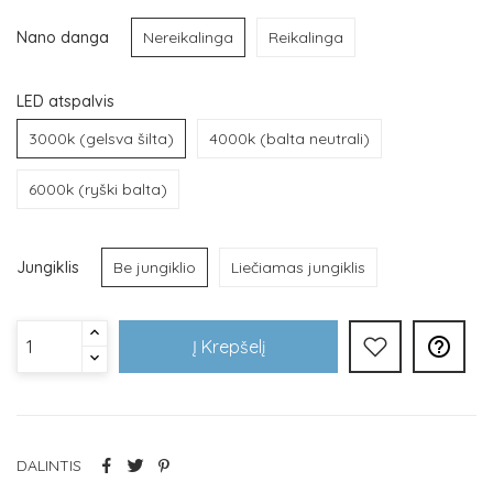
Nano danga
Nereikalinga
Reikalinga
LED atspalvis
3000k (gelsva šilta)
4000k (balta neutrali)
6000k (ryški balta)
Jungiklis
Be jungiklio
Liečiamas jungiklis

Į Krepšelį
DALINTIS