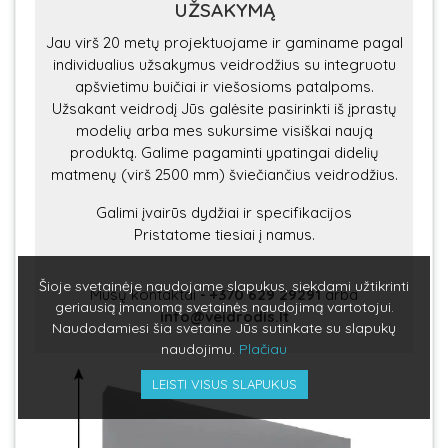
UŽSAKYMĄ
Jau virš 20 metų projektuojame ir gaminame pagal
individualius užsakymus veidrodžius su integruotu
apšvietimu buičiai ir viešosioms patalpoms.
Užsakant veidrodį Jūs galėsite pasirinkti iš įprastų
modelių arba mes sukursime visiškai naują
produktą. Galime pagaminti ypatingai didelių
matmenų (virš 2500 mm) šviečiančius veidrodžius.
Galimi įvairūs dydžiai ir specifikacijos
Pristatome tiesiai į namus.
Šioje svetainėje naudojame slapukus, siekdami užtikrinti
Mūsų kontaktai
-
+370 629 29291
arba
geriausią įmanomą svetainės naudojimą vartotojui.
info@veidrodis.lt
Naudodamiesi šia svetaine Jūs sutinkate su slapukų
naudojimu.
Plačiau
LEISTI VISUS SLAPUKUS