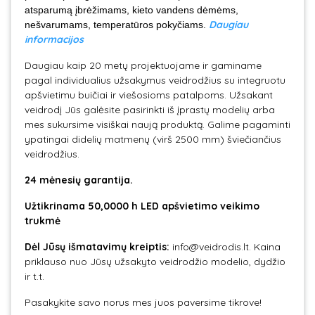
atsparumą įbrėžimams, kieto vandens dėmėms,
Daugiau
nešvarumams, temperatūros pokyčiams.
informacijos
Daugiau kaip 20 metų projektuojame ir gaminame
pagal individualius užsakymus veidrodžius su integruotu
apšvietimu buičiai ir viešosioms patalpoms. Užsakant
veidrodį Jūs galėsite pasirinkti iš įprastų modelių arba
mes sukursime visiškai naują produktą. Galime pagaminti
ypatingai didelių matmenų (virš 2500 mm) šviečiančius
veidrodžius.
24 mėnesių garantija.
Užtikrinama
50,0000 h LED apšvietimo veikimo
trukmė
Dėl Jūsų išmatavimų kreiptis:
info@veidrodis.lt. Kaina
priklauso nuo Jūsų užsakyto veidrodžio modelio, dydžio
ir t.t.
Pasakykite savo norus mes juos paversime tikrove!