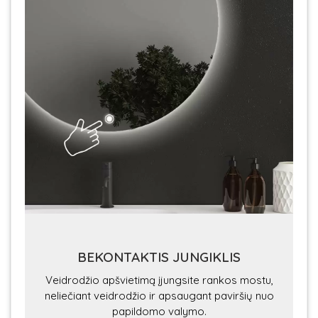
BEKONTAKTIS JUNGIKLIS
Veidrodžio apšvietimą įjungsite rankos mostu,
neliečiant veidrodžio ir apsaugant paviršių nuo
papildomo valymo.