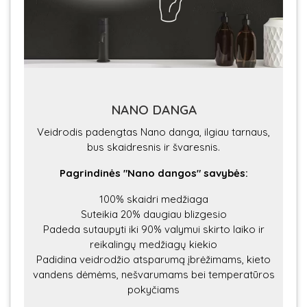
NANO DANGA
Veidrodis padengtas Nano danga, ilgiau tarnaus,
bus skaidresnis ir švaresnis.
Pagrindinės "Nano dangos" savybės:
100% skaidri medžiaga
Suteikia 20% daugiau blizgesio
Padeda sutaupyti iki 90% valymui skirto laiko ir
reikalingų medžiagų kiekio
Padidina veidrodžio atsparumą įbrėžimams, kieto
vandens dėmėms, nešvarumams bei temperatūros
pokyčiams