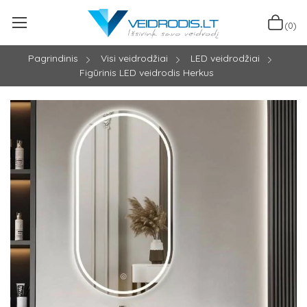
(0)
Pagrindinis
Visi veidrodžiai
LED veidrodžiai
Figūrinis LED veidrodis Herkus