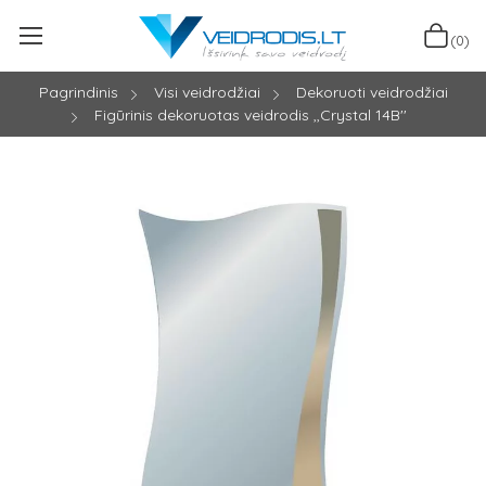
(0)
Pagrindinis
Visi veidrodžiai
Dekoruoti veidrodžiai
Figūrinis dekoruotas veidrodis ,,Crystal 14B''