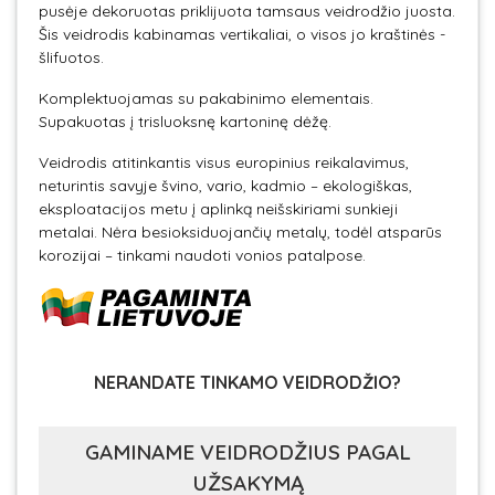
pusėje dekoruotas priklijuota tamsaus veidrodžio juosta.
Šis veidrodis kabinamas vertikaliai, o visos jo kraštinės -
šlifuotos.
Komplektuojamas su pakabinimo elementais.
Supakuotas į trisluoksnę kartoninę dėžę.
Veidrodis atitinkantis visus europinius reikalavimus,
neturintis savyje švino, vario, kadmio – ekologiškas,
eksploatacijos metu į aplinką neišskiriami sunkieji
metalai. Nėra besioksiduojančių metalų, todėl atsparūs
korozijai – tinkami naudoti vonios patalpose.
NERANDATE TINKAMO VEIDRODŽIO?
GAMINAME VEIDRODŽIUS PAGAL
UŽSAKYMĄ