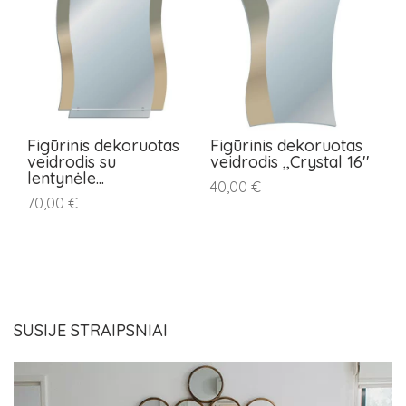
Figūrinis dekoruotas
Figūrinis dekoruotas
F
veidrodis su
veidrodis ,,Crystal 16''
v
lentynėle...
le
40,00 €
70,00 €
7
SUSIJE STRAIPSNIAI