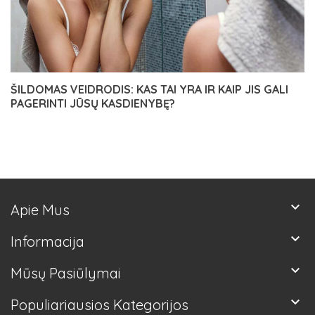
ŠILDOMAS VEIDRODIS: KAS TAI YRA IR KAIP JIS GALI
PAGERINTI JŪSŲ KASDIENYBĘ?
keyboard_arrow_down
Apie Mus
keyboard_arrow_down
Informacija
keyboard_arrow_down
Mūsų Pasiūlymai
keyboard_arrow_down
Populiariausios Kategorijos