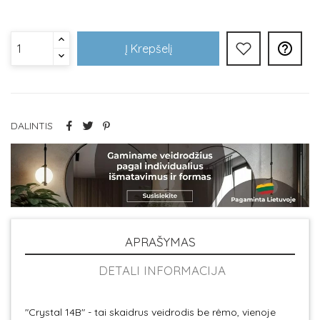

Į Krepšelį
DALINTIS
APRAŠYMAS
DETALI INFORMACIJA
"Crystal 14B" - tai skaidrus veidrodis be rėmo, vienoje