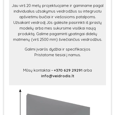
Jau virš 20 metų projektuojame ir gaminame pagal
individualius užsakymus veidrodžius su integruotu
apšvietimu buičiai ir viešosioms patalpoms.
Užsakant veidrodį Jūs galėsite pasirinkti iš įprastų
modelių arba mes sukursime visiškai naują
produktą. Galime pagaminti ypatingai didelių
matmenų (virš 2500 mm) šviečiančius veidrodžius.
Galimi įvairūs dydžiai ir specifikacijos
Pristatome tiesiai į namus.
Mūsų kontaktai
-
+370 629 29291
arba
info@veidrodis.lt