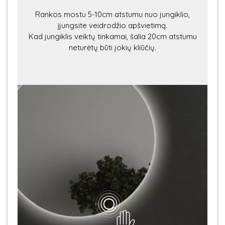
Rankos mostu 5-10cm atstumu nuo jungiklio,
įjungsite veidrodžio apšvietimą.
Kad jungiklis veiktų tinkamai, šalia 20cm atstumu
neturėtų būti jokių kliūčių.