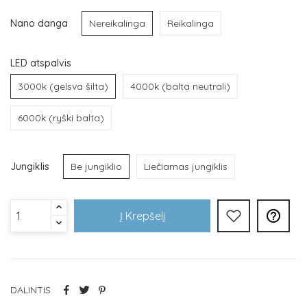
Nano danga
Nereikalinga
Reikalinga
LED atspalvis
3000k (gelsva šilta)
4000k (balta neutrali)
6000k (ryški balta)
Jungiklis
Be jungiklio
Liečiamas jungiklis

Į Krepšelį
DALINTIS