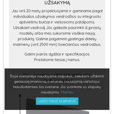
UŽSAKYMĄ
Jau virš 20 metų projektuojame ir gaminame pagal
individualius užsakymus veidrodžius su integruotu
apšvietimu buičiai ir viešosioms patalpoms.
Užsakant veidrodį Jūs galėsite pasirinkti iš įprastų
modelių arba mes sukursime visiškai naują
produktą. Galime pagaminti ypatingai didelių
matmenų (virš 2500 mm) šviečiančius veidrodžius.
Galimi įvairūs dydžiai ir specifikacijos
Pristatome tiesiai į namus.
Mūsų kontaktai
-
+370 629 29291
arba
Šioje svetainėje naudojame slapukus, siekdami užtikrinti
info@veidrodis.lt
geriausią įmanomą svetainės naudojimą vartotojui.
Naudodamiesi šia svetaine Jūs sutinkate su slapukų
naudojimu.
Plačiau
LEISTI VISUS SLAPUKUS