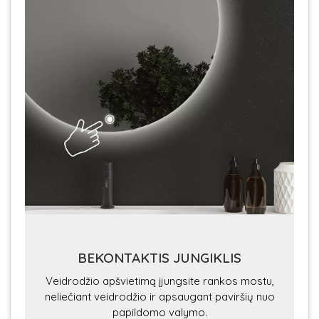
BEKONTAKTIS JUNGIKLIS
Veidrodžio apšvietimą įjungsite rankos mostu,
neliečiant veidrodžio ir apsaugant paviršių nuo
papildomo valymo.