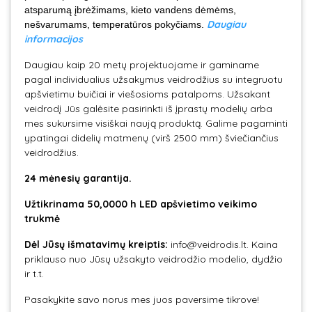
atsparumą įbrėžimams, kieto vandens dėmėms,
Daugiau
nešvarumams, temperatūros pokyčiams.
informacijos
Daugiau kaip 20 metų projektuojame ir gaminame
pagal individualius užsakymus veidrodžius su integruotu
apšvietimu buičiai ir viešosioms patalpoms. Užsakant
veidrodį Jūs galėsite pasirinkti iš įprastų modelių arba
mes sukursime visiškai naują produktą. Galime pagaminti
ypatingai didelių matmenų (virš 2500 mm) šviečiančius
veidrodžius.
24 mėnesių garantija.
Užtikrinama
50,0000 h LED apšvietimo veikimo
trukmė
Dėl Jūsų išmatavimų kreiptis:
info@veidrodis.lt. Kaina
priklauso nuo Jūsų užsakyto veidrodžio modelio, dydžio
ir t.t.
Pasakykite savo norus mes juos paversime tikrove!