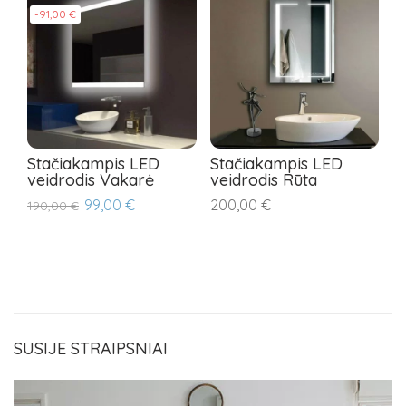
-91,00 €
-
Stačiakampis LED
Stačiakampis LED
A
veidrodis Vakarė
veidrodis Rūta
S
99,00 €
200,00 €
190,00 €
23
SUSIJE STRAIPSNIAI