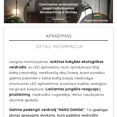
APRAŠYMAS
DETALI INFORMACIJA
Lengvai montuojamas,
aukštos kokybės ekologiškas
veidrodis
su LED apšvietimu, kuris spinduliuoja šiltą
baltą (neutralią), nerėžiančią akių šviesą, esant poreikiui
galima pasirinkti ir šaltai baltą šviesą. Veidrodyje
įmontuotas LED apšvietimas suvartoja mažiau energijos
nei įprasti šviestuvai.
Liečiamas jungiklis reaguoja į
prisilietimą.
Veidrodžio nugarėlėje, rėmui, naudojama
aliuminė apdaila.
Galime padengti veidrodį "NANO DANGA".
Tai
ypatingai
plonas apsauginis sluoksnis, kuris padidina veidrodžio