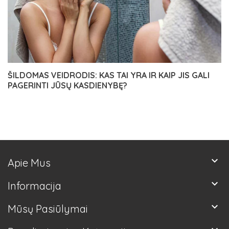
ŠILDOMAS VEIDRODIS: KAS TAI YRA IR KAIP JIS GALI
PAGERINTI JŪSŲ KASDIENYBĘ?
keyboard_arrow_down
Apie Mus
keyboard_arrow_down
Informacija
keyboard_arrow_down
Mūsų Pasiūlymai