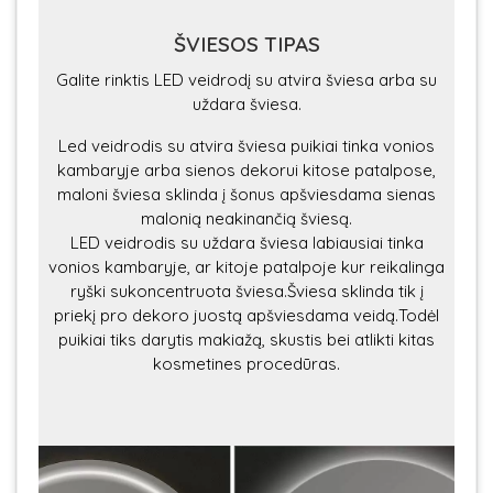
ŠVIESOS TIPAS
Galite rinktis LED veidrodį su atvira šviesa arba su
uždara šviesa.
Led veidrodis su atvira šviesa puikiai tinka vonios
kambaryje arba sienos dekorui kitose patalpose,
maloni šviesa sklinda į šonus apšviesdama sienas
malonią neakinančią šviesą.
LED veidrodis su uždara šviesa labiausiai tinka
vonios kambaryje, ar kitoje patalpoje kur reikalinga
ryški sukoncentruota šviesa.Šviesa sklinda tik į
priekį pro dekoro juostą apšviesdama veidą.Todėl
puikiai tiks darytis makiažą, skustis bei atlikti kitas
kosmetines procedūras.