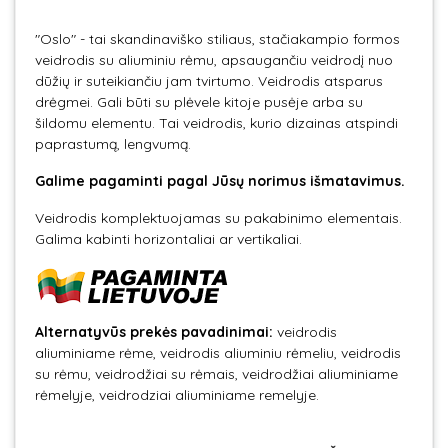
"Oslo" - tai skandinaviško stiliaus, stačiakampio formos
veidrodis su aliuminiu rėmu, apsaugančiu veidrodį nuo
dūžių ir suteikiančiu jam tvirtumo. Veidrodis atsparus
drėgmei. Gali būti su plėvele kitoje pusėje arba su
šildomu elementu. Tai veidrodis, kurio dizainas atspindi
paprastumą, lengvumą.
Galime pagaminti pagal Jūsų norimus išmatavimus.
Veidrodis komplektuojamas su pakabinimo elementais.
Galima kabinti horizontaliai ar vertikaliai.
Alternatyvūs prekės pavadinimai:
veidrodis
aliuminiame rėme, veidrodis aliuminiu rėmeliu, veidrodis
su rėmu, veidrodžiai su rėmais, veidrodžiai aliuminiame
rėmelyje, veidrodziai aliuminiame remelyje.