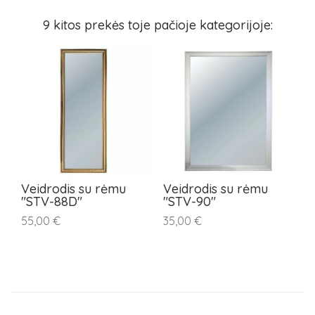
9 kitos prekės toje pačioje kategorijoje:
Veidrodis su rėmu
Veidrodis su rėmu
V
"STV-88D"
"STV-90"
"
55,00 €
35,00 €
4