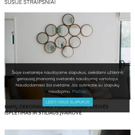
SUSIJE STRAIPSNIAI
Šioje svetainėje naudojame slapukus, siekdami užtikrinti
geriausią įmanomą svetainės naudojimą vartotojui.
Naudodamiesi šia svetaine Jūs sutinkate su slapukų
naudojimu.
Plačiau
LEISTI VISUS SLAPUKUS
NAMŲ DEKORAVIMAS VEIDRODŽIAIS: ERDVĖS
IŠPLĖTIMAS IR STILIAUS ĮVAIROVĖ