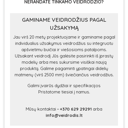
NERANDATE TINKAMO VEIDRODŽIO?
GAMINAME VEIDRODŽIUS PAGAL
UŽSAKYMĄ
Jau virš 20 metų projektuojame ir gaminame pagal
individualius užsakymus veidrodžius su integruotu
apšvietimu buičiai ir viešosioms patalpoms.
Užsakant veidrodį Jūs galėsite pasirinkti iš įprastų
modelių arba mes sukursime visiškai naują
produktą. Galime pagaminti ypatingai didelių
matmenų (virš 2500 mm) šviečiančius veidrodžius.
Galimi įvairūs dydžiai ir specifikacijos
Pristatome tiesiai į namus.
Mūsų kontaktai
-
+370 629 29291
arba
info@veidrodis.lt