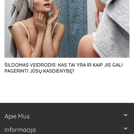
ŠILDOMAS VEIDRODIS: KAS TAI YRA IR KAIP JIS GALI
PAGERINTI JŪSŲ KASDIENYBĘ?
keyboard_arrow_down
Apie Mus
keyboard_arrow_down
Informacija