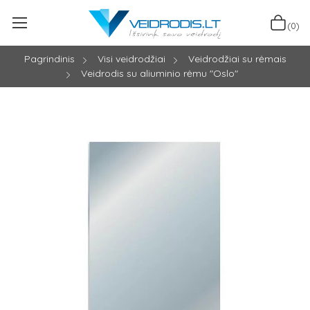
(0)
Pagrindinis
Visi veidrodžiai
Veidrodžiai su rėmais
Veidrodis su aliuminio rėmu "Oslo"