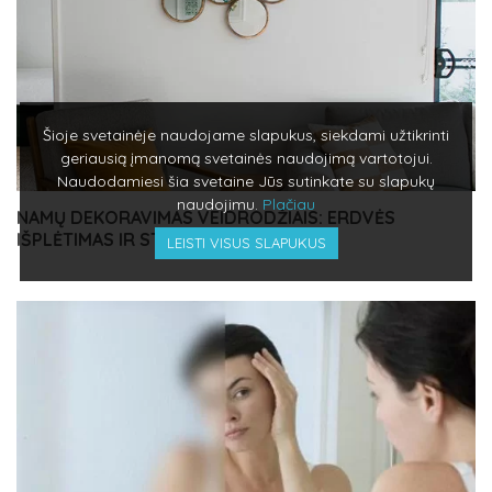
Šioje svetainėje naudojame slapukus, siekdami užtikrinti
geriausią įmanomą svetainės naudojimą vartotojui.
Naudodamiesi šia svetaine Jūs sutinkate su slapukų
naudojimu.
Plačiau
NAMŲ DEKORAVIMAS VEIDRODŽIAIS: ERDVĖS
IŠPLĖTIMAS IR STILIAUS ĮVAIROVĖ
LEISTI VISUS SLAPUKUS