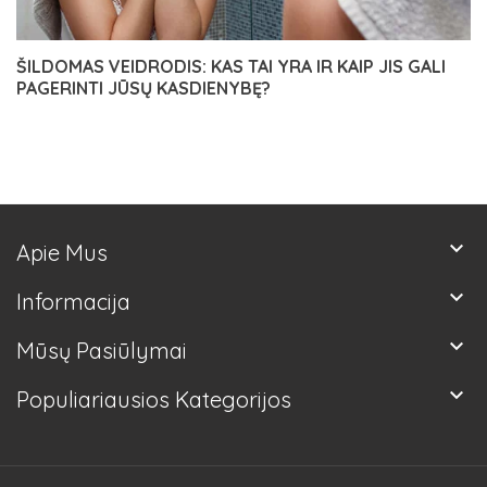
ŠILDOMAS VEIDRODIS: KAS TAI YRA IR KAIP JIS GALI
PAGERINTI JŪSŲ KASDIENYBĘ?
keyboard_arrow_down
Apie Mus
keyboard_arrow_down
Informacija
keyboard_arrow_down
Mūsų Pasiūlymai
keyboard_arrow_down
Populiariausios Kategorijos