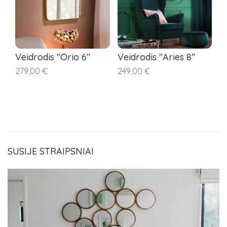
Veidrodis "Orio 6"
Veidrodis "Aries 8"
A
S
279,00 €
249,00 €
22
SUSIJE STRAIPSNIAI