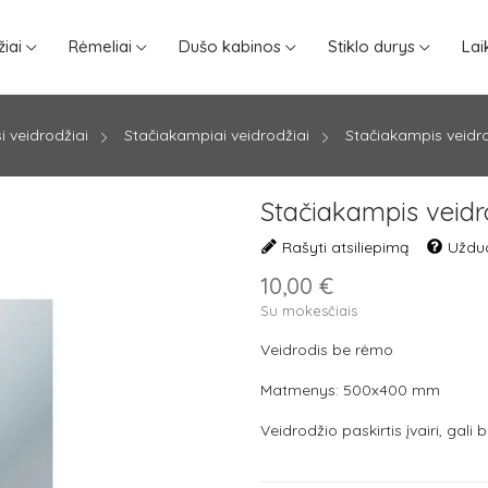
iai
Rėmeliai
Dušo kabinos
Stiklo durys
Lai
si veidrodžiai
Stačiakampiai veidrodžiai
Stačiakampis veidrod
Stačiakampis veidrod
Rašyti atsiliepimą
Užduo
10,00 €
Su mokesčiais
Veidrodis be rėmo
Matmenys: 500x400 mm
Veidrodžio paskirtis įvairi, gali