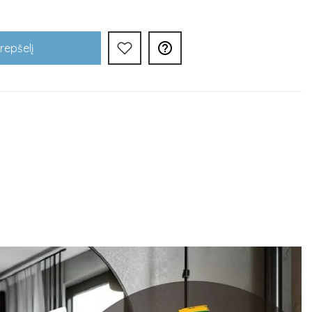

Krepšelį