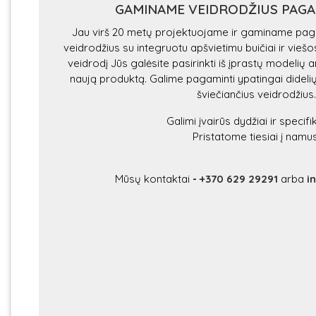
GAMINAME VEIDRODŽIUS PAG
Jau virš 20 metų projektuojame ir gaminame paga
veidrodžius su integruotu apšvietimu buičiai ir vie
veidrodį Jūs galėsite pasirinkti iš įprastų modelių
naują produktą. Galime pagaminti ypatingai didel
šviečiančius veidrodžius.
Galimi įvairūs dydžiai ir specifi
Pristatome tiesiai į namus
Mūsų kontaktai
-
+370 629 29291
arba
i