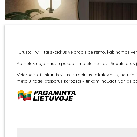
"Crystal 76" - tai skaidrus veidrodis be rėmo, kabinamas verti
Komplektuojamas su pakabinimo elementais. Supakuotas į
Veidrodis atitinkantis visus europinius reikalavimus, neturin
metalų, todėl atsparūs korozijai – tinkami naudoti vonios p