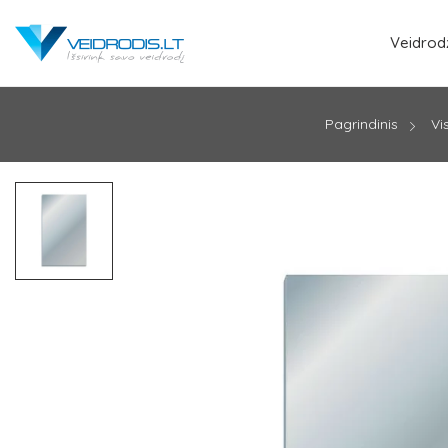
Veidrodž
Pagrindinis
Vi