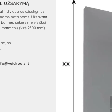
AL UŽSAKYMĄ
l individualius užsakymus
šosioms patalpoms. Užsakant
 arba mes sukursime visiškai
ių matmenų (virš 2500 mm)
kacijos
.
nfo@veidrodis.lt