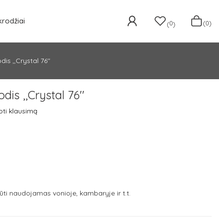
krodžiai
0
(0)
(
)
is ,,Crystal 76''
is ,,Crystal 76''
ti klausimą
 būti naudojamas vonioje, kambaryje ir t.t.