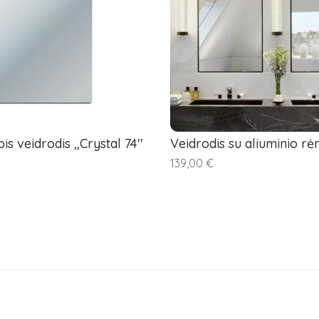
s veidrodis ,,Crystal 74''
Veidrodis su aliuminio rė
139,00 €