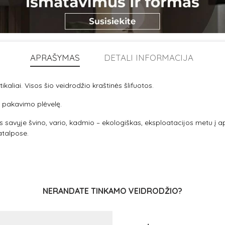
APRAŠYMAS
DETALI INFORMACIJA
kaliai. Visos šio veidrodžio kraštinės šlifuotos.
 pakavimo plėvelę.
tis savyje švino, vario, kadmio – ekologiškas, eksploatacijos metu į a
atalpose.
NERANDATE TINKAMO VEIDRODŽIO?