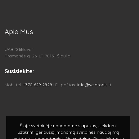
Apie Mus
UAB "Stikluva"
Pramonės g. 26, LT-78151 Šiauliai
Susisiekite:
Mob. tel.
+370 629 29291
El. paštas:
info@veidrodis.lt
Šioje svetainėje naudojame slapukus, siekdami
užtikrinti geriausią įmanomą svetainės naudojimą
vartotojui. Naudodamiesi šia svetaine Jūs sutinkate su