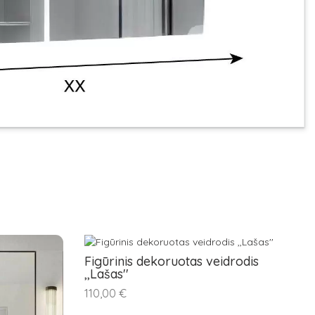
Figūrinis dekoruotas veidrodis
,,Lašas''
110,00 €