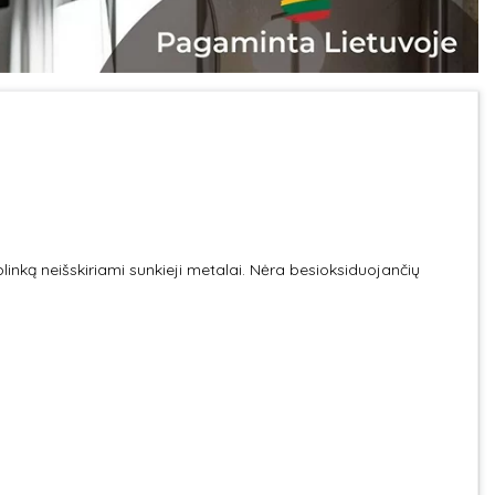
plinką neišskiriami sunkieji metalai. Nėra besioksiduojančių