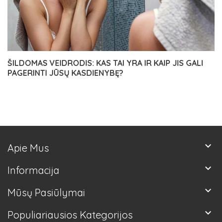
ŠILDOMAS VEIDRODIS: KAS TAI YRA IR KAIP JIS GALI
PAGERINTI JŪSŲ KASDIENYBĘ?
keyboard_arrow_down
Apie Mus
keyboard_arrow_down
Informacija
keyboard_arrow_down
Mūsų Pasiūlymai
keyboard_arrow_down
Populiariausios Kategorijos