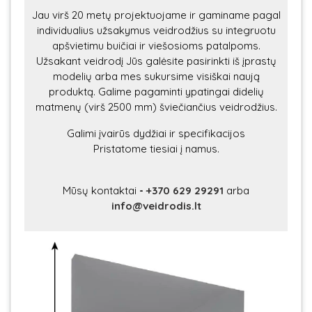
Jau virš 20 metų projektuojame ir gaminame pagal
individualius užsakymus veidrodžius su integruotu
apšvietimu buičiai ir viešosioms patalpoms.
Užsakant veidrodį Jūs galėsite pasirinkti iš įprastų
modelių arba mes sukursime visiškai naują
produktą. Galime pagaminti ypatingai didelių
matmenų (virš 2500 mm) šviečiančius veidrodžius.
Galimi įvairūs dydžiai ir specifikacijos
Pristatome tiesiai į namus.
Mūsų kontaktai
-
+370 629 29291
arba
info@veidrodis.lt