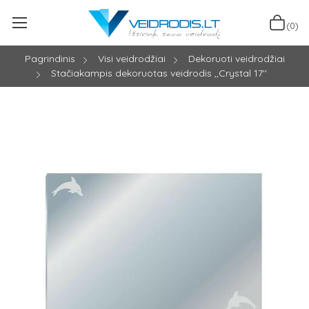
(0)
Pagrindinis
Visi veidrodžiai
Dekoruoti veidrodžiai
Stačiakampis dekoruotas veidrodis ,,Crystal 17''