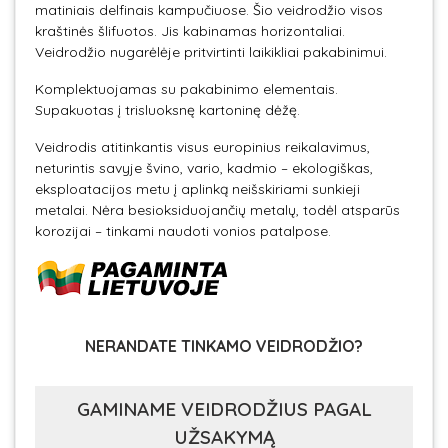
matiniais delfinais kampučiuose. Šio veidrodžio visos
kraštinės šlifuotos. Jis kabinamas horizontaliai.
Veidrodžio nugarėlėje pritvirtinti laikikliai pakabinimui.
Komplektuojamas su pakabinimo elementais.
Supakuotas į trisluoksnę kartoninę dėžę.
Veidrodis atitinkantis visus europinius reikalavimus,
neturintis savyje švino, vario, kadmio – ekologiškas,
eksploatacijos metu į aplinką neišskiriami sunkieji
metalai. Nėra besioksiduojančių metalų, todėl atsparūs
korozijai – tinkami naudoti vonios patalpose.
NERANDATE TINKAMO VEIDRODŽIO?
GAMINAME VEIDRODŽIUS PAGAL
UŽSAKYMĄ