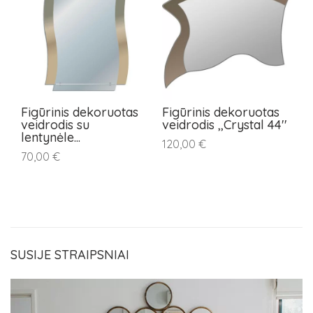
Figūrinis dekoruotas
Figūrinis dekoruotas
F
veidrodis su
veidrodis ,,Crystal 44''
ve
lentynėle...
120,00 €
7
70,00 €
SUSIJE STRAIPSNIAI